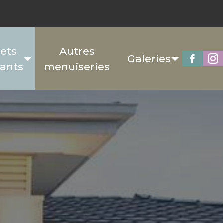
lets
Autres
Galeries
tants
menuiseries