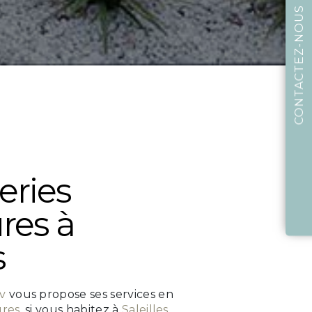
CONTACTEZ-NOUS
ures à
s
v
vous propose ses services en
ures
, si vous habitez à
Saleilles
.