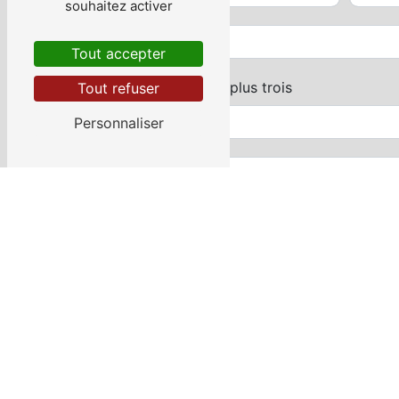
souhaitez activer
Tout accepter
Combien font deux plus trois
Tout refuser
Personnaliser
En cochant cette case, j'accepte les condi