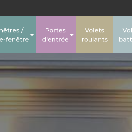
nêtres /
Portes
Volets
Vo
e-fenêtre
d'entrée
roulants
bat